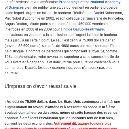
La très sérieuse revue américaine
Proceedings of the National Academy
of Sciences
vient de publier une étude qui dément en partie le proverbe
selon lequel l'argent ne fait pas le bonheur. Réalisée par Daniel Kahneman,
Prix Nobel d'Economie en 2002, et son collègue de l'université de Princeton,
Angus Deaton, l'étude porte sur le bien-être de 450.000 Américains
interrogés en 2008 et en 2009 pour
l'indice Gallup-Healthways
.
Les auteurs en viennent à la conclusion que l'argent fait bien le bonheur...
mais jusqu'à un certain point. Le seuil est défini à 75.000 dollars par an
(environ 58.600 euros), soit près de 4900 euros par mois, sans que l'étude
ne distingue le nombre de personnes qui composent le foyer. Si, comme
10% des Américains, votre revenu est supérieur à cette somme, inutile de
vous évertuer à gagner plus et donc, inutile pour l'Etat de chercher à vous
donner plus. D'après les deux économistes, vous n'en serez pas plus
heureux.
L'impression d'avoir réussi sa vie
«
Au-delà de 75.000 dollars dans les Etats-Unis contemporains (...), une
augmentation du revenu n'amène ni à ressentir du bonheur ni à être
soulagé du malheur ou du stress, même si cette hausse des revenus
continue à améliorer l'évaluation que les individus font de leur vie»
,
écrivent les deux économistes.
Autrement dit, gagner toujours plus
d'argent renforce le sentiment d'avoir réussi sa vie mais ne rend pas