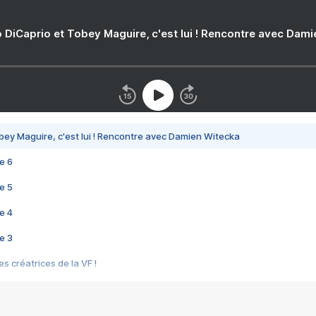
 DiCaprio et Tobey Maguire, c'est lui ! Rencontre avec Dam
bey Maguire, c'est lui ! Rencontre avec Damien Witecka
e 6
e 5
e 4
e 3
s créatrices de la VF !
e 2
e 1