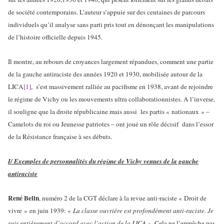
de société contemporains. L’auteur s’appuie sur des centaines de parcours
individuels qu’il analyse sans parti pris tout en dénonçant les manipulations
de l’histoire officielle depuis 1945.
Il montre, au rebours de croyances largement répandues, comment une partie
de la gauche antiraciste des années 1920 et 1930, mobilisée autour de la
LICA
[1]
, s’est massivement ralliée au pacifisme en 1938, avant de rejoindre
le régime de Vichy ou les mouvements ultra collaborationnistes. A l’inverse,
il souligne que la droite républicaine mais aussi les partis « nationaux » –
Camelots du roi ou Jeunesse patriotes – ont joué un rôle décisif dans l’essor
de la Résistance française à ses débuts.
I/ Exemples de personnalités du régime de Vichy venues de la gauche
antiraciste
René Belin
, numéro 2 de la CGT déclare à la revue anti-raciste « Droit de
vivre » en juin 1939: «
La classe ouvrière est profondément anti-raciste. Je
suis entièrement d’accord avec l’action de la LICA
». Cela ne l’empêche pas