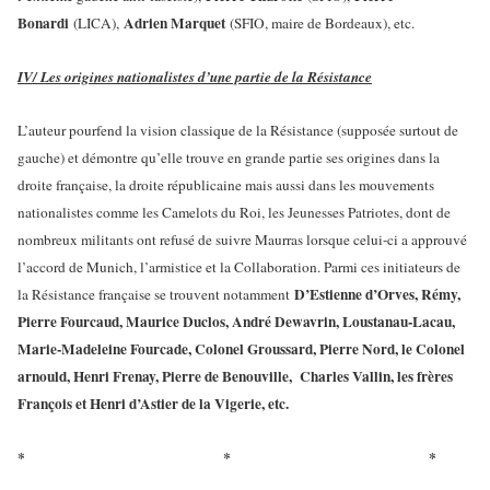
Bonardi
Adrien Marquet
(LICA),
(SFIO, maire de Bordeaux), etc.
IV/ Les origines nationalistes d’une partie de la Résistance
L’auteur pourfend la vision classique de la Résistance (supposée surtout de
gauche) et démontre qu’elle trouve en grande partie ses origines dans la
droite française, la droite républicaine mais aussi dans les mouvements
nationalistes comme les Camelots du Roi, les Jeunesses Patriotes, dont de
nombreux militants ont refusé de suivre Maurras lorsque celui-ci a approuvé
l’accord de Munich, l’armistice et la Collaboration. Parmi ces initiateurs de
D’Estienne d’Orves, Rémy,
la Résistance française se trouvent notamment
Pierre Fourcaud, Maurice Duclos, André Dewavrin, Loustanau-Lacau,
Marie-Madeleine Fourcade, Colonel Groussard, Pierre Nord, le Colonel
arnould, Henri Frenay, Pierre de Benouville, Charles Vallin, les frères
François et Henri d’Astier de la Vigerie, etc.
* * *