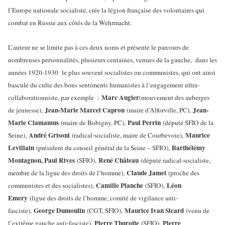
l’Europe nationale socialiste, crée la légion française des volontaires qui
combat en Russie aux côtés de la Wehrmacht.
L’auteur ne se limite pas à ces deux noms et présente le parcours de
nombreuses personnalités, plusieurs centaines, venues de la gauche, dans les
années 1920-1930 le plus souvent socialistes ou communistes, qui ont ainsi
basculé du culte des bons sentiments humanistes à l’engagement ultra-
Marc Augier
collaborationniste, par exemple :
(mouvement des auberges
Jean-Marie Marcel Capron
Jean-
de jeunesse),
(maire d’Alforville, PC),
Marie Clamamus
Paul Perrin
(maire de Bobigny, PC),
(député SFIO de la
André Grisoni
Maurice
Seine),
(radical-socialiste, maire de Courbevoie),
Levillain
Barthélémy
(président du conseil général de la Seine – SFIO),
Montagnon, Paul Rives
René Château
(SFIO),
(député radical-socialiste,
Claude Jamet
membre de la ligue des droits de l’homme),
(proche des
Camille Planche
Léon
communistes et des socialistes),
(SFIO),
Emery
(ligue des droits de l’homme, comité de vigilance anti-
George Dumoulin
Maurice Ivan Sicard
fasciste),
(CGT, SFIO),
(venu de
Pierre Thurotte
Pierre
l’extrême gauche anti-fasciste),
(SFIO),