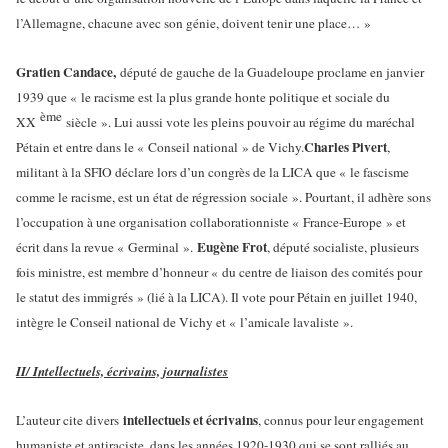
l’Allemagne, chacune avec son génie, doivent tenir une place… »
Gratien Candace,
député de gauche de la Guadeloupe proclame en janvier
1939 que « le racisme est la plus grande honte politique et sociale du
ème
XX
siècle ». Lui aussi vote les pleins pouvoir au régime du maréchal
Charles Pivert
Pétain et entre dans le « Conseil national » de Vichy.
,
militant à la SFIO déclare lors d’un congrès de la LICA que « le fascisme
comme le racisme, est un état de régression sociale ». Pourtant, il adhère sons
l’occupation à une organisation collaborationniste « France-Europe » et
Eugène Frot
écrit dans la revue « Germinal ».
, député socialiste, plusieurs
fois ministre, est membre d’honneur « du centre de liaison des comités pour
le statut des immigrés » (lié à la LICA). Il vote pour Pétain en juillet 1940,
intègre le Conseil national de Vichy et « l’amicale lavaliste ».
II/ Intellectuels, écrivains, journalistes
intellectuels et écrivains
L’auteur cite divers
, connus pour leur engagement
humaniste et antiraciste, dans les années 1920-1930 qui se sont ralliés au