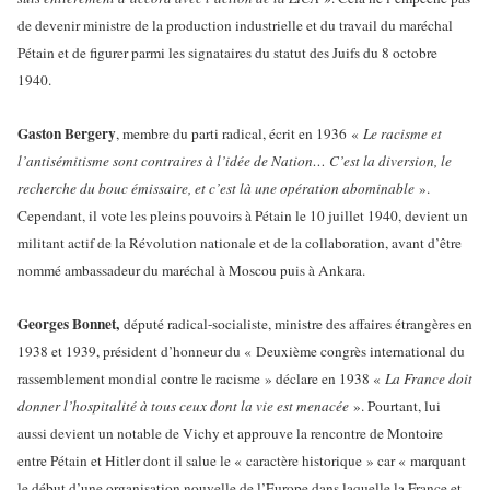
de devenir ministre de la production industrielle et du travail du maréchal
Pétain et de figurer parmi les signataires du statut des Juifs du 8 octobre
1940.
Gaston Bergery
, membre du parti radical, écrit en 1936 «
Le racisme et
l’antisémitisme sont contraires à l’idée de Nation… C’est la diversion, le
recherche du bouc émissaire, et c’est là une opération abominable
».
Cependant, il vote les pleins pouvoirs à Pétain le 10 juillet 1940, devient un
militant actif de la Révolution nationale et de la collaboration, avant d’être
nommé ambassadeur du maréchal à Moscou puis à Ankara.
Georges Bonnet,
député radical-socialiste, ministre des affaires étrangères en
1938 et 1939, président d’honneur du « Deuxième congrès international du
rassemblement mondial contre le racisme » déclare en 1938 «
La France doit
donner l’hospitalité à tous ceux dont la vie est menacée
». Pourtant, lui
aussi devient un notable de Vichy et approuve la rencontre de Montoire
entre Pétain et Hitler dont il salue le « caractère historique » car « marquant
le début d’une organisation nouvelle de l’Europe dans laquelle la France et