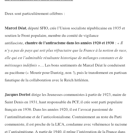
Deux sont particulièrement célèbres :
Marcel Déat
, député SFIO, crée l’Union socialiste républicaine en 1935 et
soutien le Front populaire, membre du comité de vigilance
chantre de l’antiracisme dans les années 1920 et 1930
antifasciste,
: «
Il
n’y a pas de pays qui soit plus réfractaire que la France à la notion de race,
elle qui est l’admirable résultante historique de mélanges constants et de
métissages indéfinis
»… Les bons sentiments de Marcel Déat le conduisent
au pacifisme (« Mourir pour Dantzig, non !), puis le transforment en partisan
fanatique de la collaboration avec le Reich hitlérien.
Jacques Doriot
dirige les Jeunesses communistes à partir de 1923, maire de
Saint Denis en 1931, haut responsable du PCF, il crée sont parti populaire
français en 1936. Dans les années 1920, il est l’avocat passionné de
l’antimilitarisme et de l’anticolonialisme. Contrairement au reste du Parti
communiste, il est proche de la LICA, condamne avec véhémence le racisme
et l’antisémitisme. A partir de 1940, il prône l’intégration de la France dans