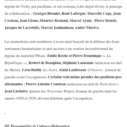
régime de Vichy, par pacifisme, et ont soutenu, à des degré divers, le principe
Georges Blondel, René Laforgue, Marcelle Capy, Jean
de collaboration :
Cocteau, Jean Giono, Maurice Rostand, Marcel Aymé, Pierre Benoit,
Jacques de Lacretelle, Marcel Jouhandeau, André Thérive.
Les journalistes sont nombreux à avoir ainsi basculé de la défense des bons
sentiments humanitaires et anti-racistes à un soutien inconditionnel du
Emile Roche et Pierre Dominique
régime du maréchal Pétain :
(«
La
Robert de Beauplan, Stéphane Lauzanne
République
»),
(rédacteur en chef
Léon Bailby
Alain Laubreaux
du
Matin
),
(
Le Jour
),
(l’
Oeuvre
, journal de
. Certains vont même prendre des positions pro-
gauche avant l’occupation)
allemandes : Pierre-Antoine Cousteau
;
(rédacteur en chef de
Paris-Soir
)
Jean Luchaire
(patron des
Nouveaux Temps
), homme de gauche dans les
années 1920 et 1930, devenu hitlérien après l’occupation.
III/ Personnalités de l’ultra-collaboration