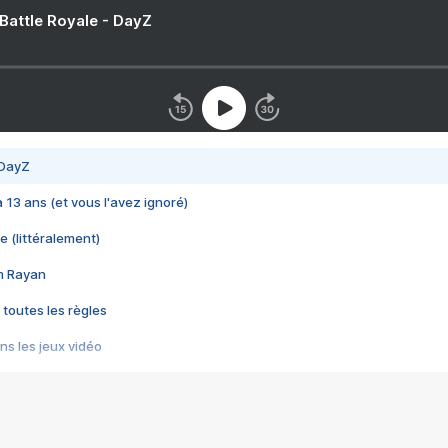
 Battle Royale - DayZ
 DayZ
 a 13 ans (et vous l'avez ignoré)
e (littéralement)
im Rayan
 toutes les règles
s les jeux vidéo
us choquant de Rockstar ? - Le scandale BULLY
e plus moche de Steam