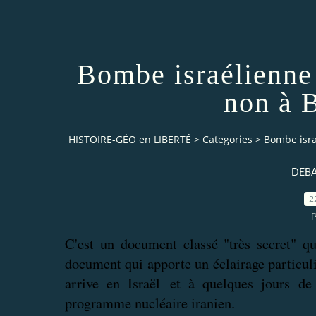
Bombe israélienne 
non à 
HISTOIRE-GÉO en LIBERTÉ
>
Categories
>
Bombe isra
DEBA
2
P
C'est un document classé "très secret" qu
document qui apporte un éclairage particul
arrive en Israël
et à quelques jours de l
programme nucléaire iranien.