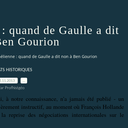
: quand de Gaulle a dit
Ben Gourion
élienne : quand de Gaulle a dit non à Ben Gourion
TS HISTORIQUES
2.11.2013
…
ar Profhistgéo
i, à notre connaissance, n'a jamais été publié - un
ièrement instructif,
au moment où François Hollande
a reprise des négociations internationales sur le