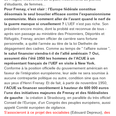
d’étudiants, de femmes...
Pour Frenay, c’est clair : l’Europe fédérale constitue
désormais le seul bouclier efficace contre l’expansionnisme
communiste.
Mais comment aller de l’avant quand le nerf de
la guerre manque si cruellement ?
L’UEF n’est pas riche. Son
président encore moins, dont la probité est reconnue de tous -
après son passage au ministère des Prisonniers, Déportés et
Réfugiés, Frenay, ancien officier de carrière sans fortune
personnelle, a quitté l’armée au titre de la loi Diethelm de
dégagement des cadres. Comme au temps de " l’affaire suisse ",
le salut financier viendra-t-il de l’allié américain ? Oui,
assurent dès l’été 1950 les hommes de l’ACUE à un
représentant français de l’UEF en visite à New York.
Conforme à la position officielle du gouvernement américain en
faveur de l’intégration européenne, leur aide ne sera soumise à
aucune contrepartie politique ou autre, condition sine qua non
aux yeux d’Henri Frenay. Et de fait, à partir de novembre 1950,
l’ACUE va financer secrètement à hauteur de 600 000 euros
l’une des initiatives majeures de Frenay et des fédéralistes
de gauche
: la création à Strasbourg, en parallèle du très officiel
Conseil de l’Europe, d’un Congrès des peuples européens, aussi
appelé Comité européen de vigilance.
S’associeront à ce projet des socialistes
(Edouard Depreux),
des