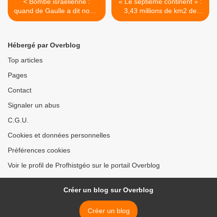
< Bombe israélienne :
« Le septième continent » :
quand de Gaulle a dit non à
3,43 millions de km2 de
Ben Gourion
déchets flottent au large du
Pacifique >
Hébergé par Overblog
Top articles
Pages
Contact
Signaler un abus
C.G.U.
Cookies et données personnelles
Préférences cookies
Voir le profil de Profhistgéo sur le portail Overblog
Créer un blog sur Overblog
Créer un blog