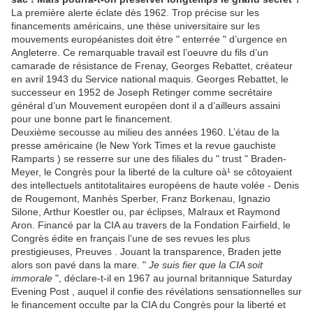
La première alerte éclate dès 1962. Trop précise sur les
financements américains, une thèse universitaire sur les
mouvements européanistes doit étre " enterrée " d’urgence en
Angleterre. Ce remarquable travail est l’oeuvre du fils d’un
camarade de résistance de Frenay, Georges Rebattet, créateur
en avril 1943 du Service national maquis. Georges Rebattet, le
successeur en 1952 de Joseph Retinger comme secrétaire
général d’un Mouvement européen dont il a d’ailleurs assaini
pour une bonne part le financement.
Deuxième secousse au milieu des années 1960. L’étau de la
presse américaine (le New York Times et la revue gauchiste
Ramparts ) se resserre sur une des filiales du " trust " Braden-
Meyer, le Congrès pour la liberté de la culture oà¹ se côtoyaient
des intellectuels antitotalitaires européens de haute volée - Denis
de Rougemont, Manhès Sperber, Franz Borkenau, Ignazio
Silone, Arthur Koestler ou, par éclipses, Malraux et Raymond
Aron. Financé par la CIA au travers de la Fondation Fairfield, le
Congrès édite en français l’une de ses revues les plus
prestigieuses, Preuves . Jouant la transparence, Braden jette
alors son pavé dans la mare. "
Je suis fier que la CIA soit
immorale
", déclare-t-il en 1967 au journal britannique Saturday
Evening Post , auquel il confie des révélations sensationnelles sur
le financement occulte par la CIA du Congrès pour la liberté et