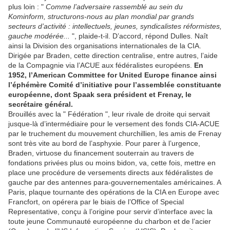
plus loin : "
Comme l’adversaire rassemblé au sein du
Kominform, structurons-nous au plan mondial par grands
secteurs d’activité : intellectuels, jeunes, syndicalistes réformistes,
gauche modérée...
", plaide-t-il. D’accord, répond Dulles. Naît
ainsi la Division des organisations internationales de la CIA.
Dirigée par Braden, cette direction centralise, entre autres, l’aide
de la Compagnie via l’ACUE aux fédéralistes européens.
En
1952, l’American Committee for United Europe finance ainsi
l’éphémère Comité d’initiative pour l’assemblée constituante
européenne, dont Spaak sera président et Frenay, le
secrétaire général.
Brouillés avec la " Fédération ", leur rivale de droite qui servait
jusque-là d’intermédiaire pour le versement des fonds CIA-ACUE
par le truchement du mouvement churchillien, les amis de Frenay
sont très vite au bord de l’asphyxie. Pour parer à l’urgence,
Braden, virtuose du financement souterrain au travers de
fondations privées plus ou moins bidon, va, cette fois, mettre en
place une procédure de versements directs aux fédéralistes de
gauche par des antennes para-gouvernementales américaines. A
Paris, plaque tournante des opérations de la CIA en Europe avec
Francfort, on opérera par le biais de l’Office of Special
Representative, conçu à l’origine pour servir d’interface avec la
toute jeune Communauté européenne du charbon et de l’acier