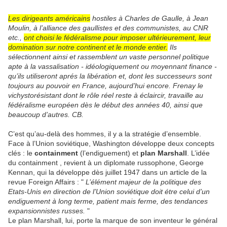
Les dirigeants américains
hostiles à Charles de Gaulle, à Jean
Moulin, à l’alliance des gaullistes et des communistes, au CNR
etc.,
ont choisi le fédéralisme pour imposer ultérieurement, leur
domination sur notre continent et le monde entier.
Ils
sélectionnent ainsi et rassemblent un vaste personnel politique
apte à la vassalisation - idéologiquement ou moyennant finance -
qu’ils utiliseront aprés la libération et, dont les successeurs sont
toujours au pouvoir en France, aujourd’hui encore. Frenay le
vichystorésistant dont le rôle réel reste à éclaircir, travaille au
fédéralisme européen dès le début des années 40, ainsi que
beaucoup d’autres. CB.
C’est qu’au-delà des hommes, il y a la stratégie d’ensemble.
Face à l’Union soviétique, Washington développe deux concepts
clés : le
containment
(l’endiguement) et
plan Marshall
. L’idée
du containment , revient à un diplomate russophone, George
Kennan, qui la développe dès juillet 1947 dans un article de la
revue Foreign Affairs : "
L’élément majeur de la politique des
Etats-Unis en direction de l’Union soviétique doit étre celui d’un
endiguement à long terme, patient mais ferme, des tendances
expansionnistes russes.
"
Le plan Marshall, lui, porte la marque de son inventeur le général