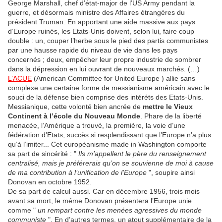
George Marshall, chef d’état-major de l’US Army pendant la
guerre, et désormais ministre des Affaires étrangères du
président Truman. En apportant une aide massive aux pays
d’Europe ruinés, les Etats-Unis doivent, selon lui, faire coup
double : un, couper l’herbe sous le pied des partis communistes
par une hausse rapide du niveau de vie dans les pays
concernés ; deux, empécher leur propre industrie de sombrer
dans la dépression en lui ouvrant de nouveaux marchés. (…)
L’ACUE
(American Committee for United Europe ) allie sans
complexe une certaine forme de messianisme américain avec le
souci de la défense bien comprise des intéréts des Etats-Unis.
Messianique, cette volonté bien ancrée de
mettre le Vieux
Continent à l’école du Nouveau Monde
. Phare de la liberté
menacée, l’Amérique a trouvé, la première, la voie d’une
fédération d’Etats, succès si resplendissant que l’Europe n’a plus
qu’à l’imiter... Cet européanisme made in Washington comporte
sa part de sincérité : "
Ils m’appellent le père du renseignement
centralisé, mais je préférerais qu’on se souvienne de moi à cause
de ma contribution à l’unification de l’Europe
", soupire ainsi
Donovan en octobre 1952.
De sa part de calcul aussi. Car en décembre 1956, trois mois
avant sa mort, le méme Donovan présentera l’Europe unie
comme "
un rempart contre les menées agressives du monde
communiste
". En d’autres termes, un atout supplémentaire de la