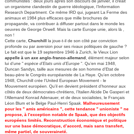
communistes : deux jours après son discours de janvier, il créait
un organisme clandestin de guerre idéologique, l’Information
Research Department. Ce même IRD qui, jugeant La Ferme des
animaux et 1984 plus efficaces que mille brochures de
propagande, va contribuer à diffuser partout dans le monde les
oeuvres de George Orwell. Mais la carte Europe unie, alors là ,
non !
Cette carte,
Churchill
la joue-t-il de son côté par conviction
profonde ou par aversion pour ses rivaux politiques de gauche ?
Le fait est que le 19 septembre 1946 à Zurich, le Vieux Lion
appelle à un axe anglo-franco-allemand
, élément majeur selon
lui d’une "
espèce d’Etats unis d’Europe
". Qu’en mai 1948,
Duncan Sandys, taille aux mesures de son homme d’Etat de
beau-père le Congrès européaniste de La Haye. Qu’en octobre
1948, Churchill crée l’United European Movement - le
Mouvement européen. Qu’il en devient président d’honneur aux
côtés de deux démocrates-chrétiens, l’Italien Alcide De Gasperi et
l’Allemand Konrad Adenauer, et de deux socialistes, le Français
Léon Blum et le Belge Paul-Henri Spaak.
Malheureusement
pour les " amis américains ", cette tendance " unioniste " ne
propose, à l’exception notable de Spaak, que des objectifs
européens limités. Reconstruction économique et politique
sur une base démocratique, d’accord, mais sans transfert,
même partiel, de souveraineté.