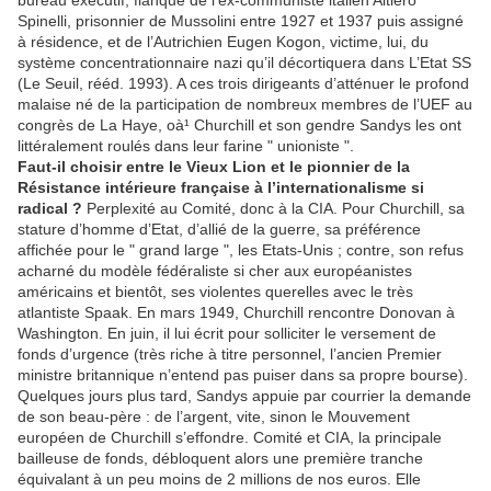
bureau exécutif, flanqué de l’ex-communiste italien Altiero
Spinelli, prisonnier de Mussolini entre 1927 et 1937 puis assigné
à résidence, et de l’Autrichien Eugen Kogon, victime, lui, du
système concentrationnaire nazi qu’il décortiquera dans L’Etat SS
(Le Seuil, rééd. 1993). A ces trois dirigeants d’atténuer le profond
malaise né de la participation de nombreux membres de l’UEF au
congrès de La Haye, oà¹ Churchill et son gendre Sandys les ont
littéralement roulés dans leur farine " unioniste ".
Faut-il choisir entre le Vieux Lion et le pionnier de la
Résistance intérieure française à l’internationalisme si
radical ?
Perplexité au Comité, donc à la CIA. Pour Churchill, sa
stature d’homme d’Etat, d’allié de la guerre, sa préférence
affichée pour le " grand large ", les Etats-Unis ; contre, son refus
acharné du modèle fédéraliste si cher aux européanistes
américains et bientôt, ses violentes querelles avec le très
atlantiste Spaak. En mars 1949, Churchill rencontre Donovan à
Washington. En juin, il lui écrit pour solliciter le versement de
fonds d’urgence (très riche à titre personnel, l’ancien Premier
ministre britannique n’entend pas puiser dans sa propre bourse).
Quelques jours plus tard, Sandys appuie par courrier la demande
de son beau-père : de l’argent, vite, sinon le Mouvement
européen de Churchill s’effondre. Comité et CIA, la principale
bailleuse de fonds, débloquent alors une première tranche
équivalant à un peu moins de 2 millions de nos euros. Elle