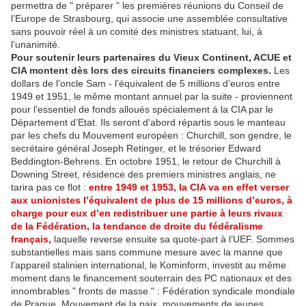
permettra de " préparer " les premières réunions du Conseil de
l’Europe de Strasbourg, qui associe une assemblée consultative
sans pouvoir réel à un comité des ministres statuant, lui, à
l’unanimité.
Pour soutenir leurs partenaires du Vieux Continent, ACUE et
CIA montent dès lors des circuits financiers complexes.
Les
dollars de l’oncle Sam - l’équivalent de 5 millions d’euros entre
1949 et 1951, le même montant annuel par la suite - proviennent
pour l’essentiel de fonds alloués spécialement à la CIA par le
Département d’Etat. Ils seront d’abord répartis sous le manteau
par les chefs du Mouvement européen : Churchill, son gendre, le
secrétaire général Joseph Retinger, et le trésorier Edward
Beddington-Behrens. En octobre 1951, le retour de Churchill à
Downing Street, résidence des premiers ministres anglais, ne
tarira pas ce flot :
entre 1949 et 1953, la CIA va en effet verser
aux unionistes l’équivalent de plus de 15 millions d’euros, à
charge pour eux d’en redistribuer une partie à leurs rivaux
de la Fédération, la tendance de droite du fédéralisme
français,
laquelle reverse ensuite sa quote-part à l’UEF. Sommes
substantielles mais sans commune mesure avec la manne que
l’appareil stalinien international, le Kominform, investit au même
moment dans le financement souterrain des PC nationaux et des
innombrables " fronts de masse " : Fédération syndicale mondiale
de Prague, Mouvement de la paix, mouvements de jeunes,