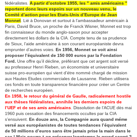
fédéralistes.
A partir d’octobre 1955, les " amis américains "
reportent donc leurs espoirs sur un nouveau venu, le
Comité d’action pour les Etats-Unis d’Europe de Jean
Monnet
. Lié à Donovan et surtout à l’ambassadeur américain à
Paris, David Bruce, un proche de Franck Wisner, Monnet est trop
fin connaisseur du monde anglo-saxon pour accepter
directement les dollars de la CIA. Compte tenu de sa prudence
de Sioux, l’aide américaine à son courant européaniste devra
emprunter d’autres voies.
En 1956, Monnet se voit ainsi
proposer l’équivalent de 150 000 euros par la Fondation
Ford.
Une offre qu’il décline, préférant que cet argent soit versé
au professeur Henri Rieben, un économiste et universitaire
suisse pro-européen qui vient d’étre nommé chargé de mission
aux Hautes Etudes commerciales de Lausanne. Rieben utilisera
ces fonds en toute transparence financière pour créer un Centre
de recherches européen.
En 1958, le retour du général de Gaulle, radicalement hostile
aux thèses fédéralistes, annihile les derniers espoirs de
l’UEF et de ses amis américains
. Dissolution de l’ACUE dès mai
1960 puis cessation des financements occultes par la CIA
s’ensuivent.
En douze ans, la Compagnie aura quand méme
versé aux européanistes de toutes tendances l’équivalent
de 50 millions d’euros sans étre jamais prise la main dans le
sac ! Mais pourra-t-on préserver longtemps le grand secret ?