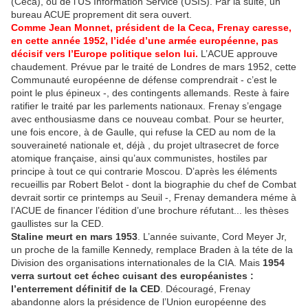
(Ceca), ou de l’US Information Service (USIS). Par la suite, un
bureau ACUE proprement dit sera ouvert.
Comme Jean Monnet, président de la Ceca, Frenay caresse,
en cette année 1952, l’idée d’une armée européenne, pas
décisif vers l’Europe politique selon lui.
L’ACUE approuve
chaudement. Prévue par le traité de Londres de mars 1952, cette
Communauté européenne de défense comprendrait - c’est le
point le plus épineux -, des contingents allemands. Reste à faire
ratifier le traité par les parlements nationaux. Frenay s’engage
avec enthousiasme dans ce nouveau combat. Pour se heurter,
une fois encore, à de Gaulle, qui refuse la CED au nom de la
souveraineté nationale et, déjà , du projet ultrasecret de force
atomique française, ainsi qu’aux communistes, hostiles par
principe à tout ce qui contrarie Moscou. D’après les éléments
recueillis par Robert Belot - dont la biographie du chef de Combat
devrait sortir ce printemps au Seuil -, Frenay demandera méme à
l’ACUE de financer l’édition d’une brochure réfutant... les thèses
gaullistes sur la CED.
Staline meurt en mars 1953
. L’année suivante, Cord Meyer Jr,
un proche de la famille Kennedy, remplace Braden à la téte de la
Division des organisations internationales de la CIA. Mais
1954
verra surtout cet échec cuisant des européanistes :
l’enterrement définitif de la CED
. Découragé, Frenay
abandonne alors la présidence de l’Union européenne des