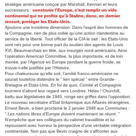
stratégie américaine conçue par Marshall, Kennan et leurs
successeurs :
construire l’Europe, c’est remplir un vide
continental qui ne profite qu’à Staline, donc, en dernier
ressort, protéger les Etats-Unis.
Ajoutons une troisième dimension. Dans l’esprit des hommes de
la Compagnie, rien de plus noble qu’une action clandestine au
service de la liberté. Tout officier de la CIA le sait : les Etats-Unis
sont nés pour une bonne part du soutien des agents de Louis
XVI, Beaumarchais en tête, aux insurgés nord-américains. Ainsi
l’opération American Committee, la plus importante, et de loin
menée, par l’Agence en Europe pendant la guerre froide, se
trouve-t-elle justifiée par l’Histoire.
Pour chaleureuse qu’elle soit, l’amitié franco-américaine ne
saurait toutefois distendre le " lien spécial " entre Grande-
Bretagne et Etats-Unis. En foi de quoi, Comité et Compagnie
tournent d’abord leur regard vers Londres. Hélas ! Churchill,
battu aux législatives de 1945, ronge ses griffes dans l’opposition.
Le nouveau secrétaire d’Etat britannique aux Affaires étrangères,
Ernest Bevin, a bien proclamé le 2 janvier 1948 aux Communes :
"
Les nations libres d’Europe doivent maintenant se réunir.
"
N’empêche que ses collègues du cabinet travailliste et lui
repoussent avec horreur la perspective d’une véritable intégration
continentale. Non pas que Bevin craigne de s’affronter aux