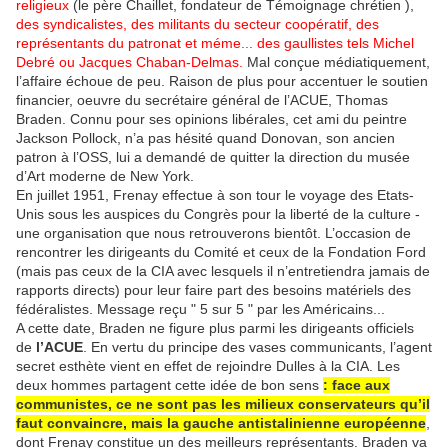
religieux
(le père Chaillet, fondateur de Témoignage chrétien ),
des syndicalistes, des militants du secteur coopératif, des
représentants du patronat et méme... des gaullistes tels Michel
Debré ou Jacques Chaban-Delmas.
Mal conçue médiatiquement,
l’affaire échoue de peu. Raison de plus pour accentuer le soutien
financier, oeuvre du secrétaire général de l’ACUE, Thomas
Braden. Connu pour ses opinions libérales, cet ami du peintre
Jackson Pollock, n’a pas hésité quand Donovan, son ancien
patron à l’OSS, lui a demandé de quitter la direction du musée
d’Art moderne de New York.
En juillet 1951, Frenay effectue à son tour le voyage des Etats-
Unis sous les auspices du Congrès pour la liberté de la culture -
une organisation que nous retrouverons bientôt. L’occasion de
rencontrer les dirigeants du Comité et ceux de la Fondation Ford
(mais pas ceux de la CIA avec lesquels il n’entretiendra jamais de
rapports directs) pour leur faire part des besoins matériels des
fédéralistes. Message reçu " 5 sur 5 " par les Américains...
A cette date, Braden ne figure plus parmi les dirigeants officiels
de
l’ACUE
. En vertu du principe des vases communicants, l’agent
secret esthète vient en effet de rejoindre Dulles à la CIA. Les
deux hommes partagent cette idée de bon sens
: face aux
communistes, ce ne sont pas les milieux conservateurs qu’il
faut convaincre, mais la gauche antistalinienne européenne
,
dont Frenay constitue un des meilleurs représentants. Braden va