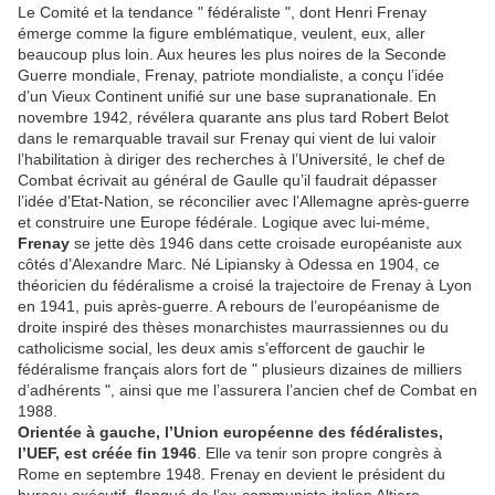
Le Comité et la tendance " fédéraliste ", dont Henri Frenay
émerge comme la figure emblématique, veulent, eux, aller
beaucoup plus loin. Aux heures les plus noires de la Seconde
Guerre mondiale, Frenay, patriote mondialiste, a conçu l’idée
d’un Vieux Continent unifié sur une base supranationale. En
novembre 1942, révélera quarante ans plus tard Robert Belot
dans le remarquable travail sur Frenay qui vient de lui valoir
l’habilitation à diriger des recherches à l’Université, le chef de
Combat écrivait au général de Gaulle qu’il faudrait dépasser
l’idée d’Etat-Nation, se réconcilier avec l’Allemagne après-guerre
et construire une Europe fédérale. Logique avec lui-méme,
Frenay
se jette dès 1946 dans cette croisade européaniste aux
côtés d’Alexandre Marc. Né Lipiansky à Odessa en 1904, ce
théoricien du fédéralisme a croisé la trajectoire de Frenay à Lyon
en 1941, puis après-guerre. A rebours de l’européanisme de
droite inspiré des thèses monarchistes maurrassiennes ou du
catholicisme social, les deux amis s’efforcent de gauchir le
fédéralisme français alors fort de " plusieurs dizaines de milliers
d’adhérents ", ainsi que me l’assurera l’ancien chef de Combat en
1988.
Orientée à gauche, l’Union européenne des fédéralistes,
l’UEF, est créée fin 1946
. Elle va tenir son propre congrès à
Rome en septembre 1948. Frenay en devient le président du